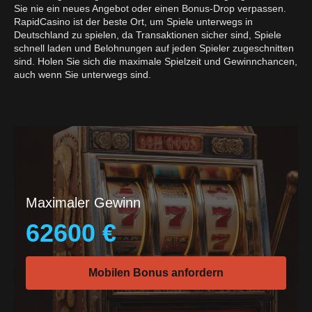
Sie nie ein neues Angebot oder einen Bonus-Drop verpassen.
RapidCasino ist der beste Ort, um Spiele unterwegs in
Deutschland zu spielen, da Transaktionen sicher sind, Spiele
schnell laden und Belohnungen auf jeden Spieler zugeschnitten
sind. Holen Sie sich die maximale Spielzeit und Gewinnchancen,
auch wenn Sie unterwegs sind.
Maximaler Gewinn
62600 €
Mobilen Bonus anfordern