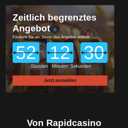
Zeitlich begrenztes
Angebot
Fordern Sie an, bevor das Angebot abläuft
52
12
28
Stunden
Minuten
Sekunden
Jetzt anmelden
Von Rapidcasino