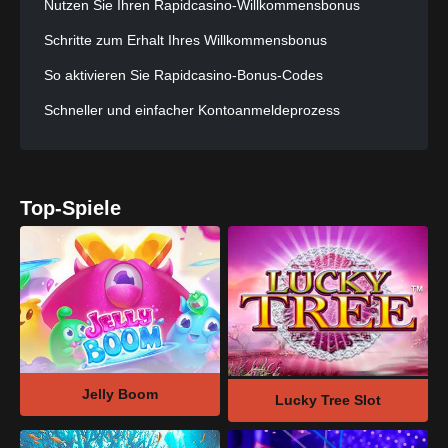
Nutzen Sie Ihren Rapidcasino-Willkommensbonus
Schritte zum Erhalt Ihres Willkommensbonus
So aktivieren Sie Rapidcasino-Bonus-Codes
Schneller und einfacher Kontoanmeldeprozess
So treten Sie Rapidcasino bei
Von Rapidcasino akzeptierte Zahlungsmethoden
Top-Spiele
Verfügbare Zahlungsmethoden
Schnelle Auszahlungen und Abhebungen
Verarbeitungszeit der Zahlungsmethode
Einzahlungs- und Abhebungslimits für Spieler
Aktuelle Mindest- und Höchstbeträge für Einzahlungen
und Abhebungen
Jelly Boom
Lucky Tree Slot
Boni für mobile Casinos und Spiele unterwegs
So erhalten Sie Ihren mobilen Bonus