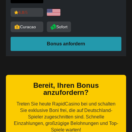
4.8
/5
Curacao
Sofort
Bonus anfordern
Bereit, Ihren Bonus
anzufordern?
Treten Sie heute RapidCasino bei und schalten
Sie exklusive Boni frei, die auf Deutschland-
Spieler zugeschnitten sind. Schnelle
Einzahlungen, großzügige Belohnungen und Top-
Spiele warten!