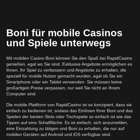
Boni für mobile Casinos
und Spiele unterwegs
Mit mobilen Casino-Boni können Sie den Spaß bei RapidCasino
genießen, egal wo Sie sind. Exklusive Angebote ermöglichen es
Ihnen, Ihr Spiel zu verbessern und Angebote zu erhalten, die
speziell für mobile Nutzer gemacht wurden, egal ob Sie ein
Smartphone oder ein Tablet verwenden. Sie müssen keine
großartigen Preise verpassen, nur weil Sie nicht an Ihrem
Computer sind.
Die mobile Plattform von RapidCasino ist so konzipiert, dass sie
einfach zu bedienen ist, sodass das Einlösen Ihrer Boni und das
Spielen der besten Slots oder Tischspiele so einfach ist wie das
Tippen auf eine Schaltfläche. Es ist einfach, sich anzumelden,
eine Einzahlung zu tätigen und Boni zu erhalten, die nur auf
mobilen Geräten auf Android und iOS verfügbar sind.