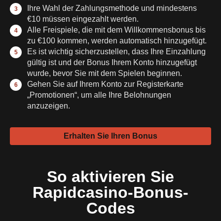
Ihre Wahl der Zahlungsmethode und mindestens
€10 müssen eingezahlt werden.
Alle Freispiele, die mit dem Willkommensbonus bis
zu €100 kommen, werden automatisch hinzugefügt.
Es ist wichtig sicherzustellen, dass Ihre Einzahlung
gültig ist und der Bonus Ihrem Konto hinzugefügt
wurde, bevor Sie mit dem Spielen beginnen.
Gehen Sie auf Ihrem Konto zur Registerkarte
„Promotionen“, um alle Ihre Belohnungen
anzuzeigen.
Erhalten Sie Ihren Bonus
So aktivieren Sie
Rapidcasino-Bonus-
Codes