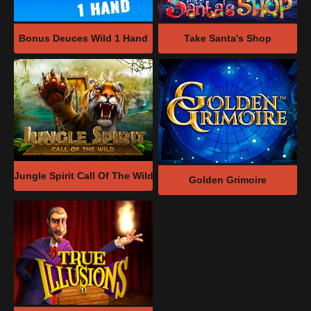
Bonus Deuces Wild 1 Hand
Take Santa's Shop
Jungle Spirit Call Of The Wild
Golden Grimoire