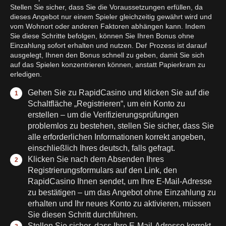
Stellen Sie sicher, dass Sie die Voraussetzungen erfüllen, da
dieses Angebot nur einem Spieler gleichzeitig gewährt wird und
vom Wohnort oder anderen Faktoren abhängen kann. Indem
Sie diese Schritte befolgen, können Sie Ihren Bonus ohne
Einzahlung sofort erhalten und nutzen. Der Prozess ist darauf
ausgelegt, Ihnen den Bonus schnell zu geben, damit Sie sich
auf das Spielen konzentrieren können, anstatt Papierkram zu
erledigen.
Gehen Sie zu RapidCasino und klicken Sie auf die
Schaltfläche „Registrieren“, um ein Konto zu
erstellen – um die Verifizierungsprüfungen
problemlos zu bestehen, stellen Sie sicher, dass Sie
alle erforderlichen Informationen korrekt angeben,
einschließlich Ihres deutsch, falls gefragt.
Klicken Sie nach dem Absenden Ihres
Registrierungsformulars auf den Link, den
RapidCasino Ihnen sendet, um Ihre E-Mail-Adresse
zu bestätigen – um das Angebot ohne Einzahlung zu
erhalten und Ihr neues Konto zu aktivieren, müssen
Sie diesen Schritt durchführen.
Stellen Sie sicher, dass Ihre E-Mail-Adresse korrekt