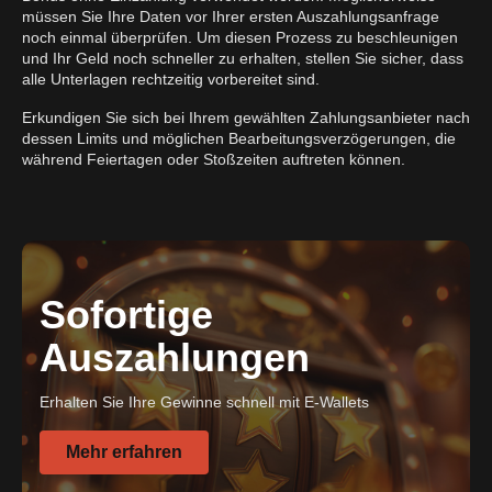
müssen Sie Ihre Daten vor Ihrer ersten Auszahlungsanfrage
noch einmal überprüfen. Um diesen Prozess zu beschleunigen
und Ihr Geld noch schneller zu erhalten, stellen Sie sicher, dass
alle Unterlagen rechtzeitig vorbereitet sind.
Erkundigen Sie sich bei Ihrem gewählten Zahlungsanbieter nach
dessen Limits und möglichen Bearbeitungsverzögerungen, die
während Feiertagen oder Stoßzeiten auftreten können.
Sofortige
Auszahlungen
Erhalten Sie Ihre Gewinne schnell mit E-Wallets
Mehr erfahren