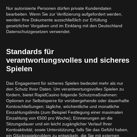
Nur autorisierte Personen dürfen private Kundendaten
bearbeiten. Wenn Sie zur Verifizierung aufgefordert werden,
werden Ihre Dokumente ausschließlich zur Erfüllung
gesetzlicher Vorgaben und im Einklang mit den Deutschland
Datenschutzgesetzen verwendet.
Standards für
verantwortungsvolles und sicheres
Spielen
Das Engagement für sicheres Spielen bedeutet mehr als nur
den Schutz Ihrer Daten. Um verantwortungsvolles Spielen zu
fördern, bietet RapidCasino folgende Schutzmaßnahmen:
Optionen zur Selbstsperre für vorübergehende oder dauerhafte
Kontoschließungen; tägliche, wöchentliche und monatliche
Einzahlungslimits (zum Beispiel Festlegung einer maximalen
Einzahlung von €500 pro Woche); Erinnerungen an die
Sitzungsdauer und ein leicht zugänglicher Verlauf Ihrer
Kontoaktivität; sowie Unterstützung, falls Sie das Gefühl haben,
ein Glücksspielproblem zu entwickeln, die Sie mit externen