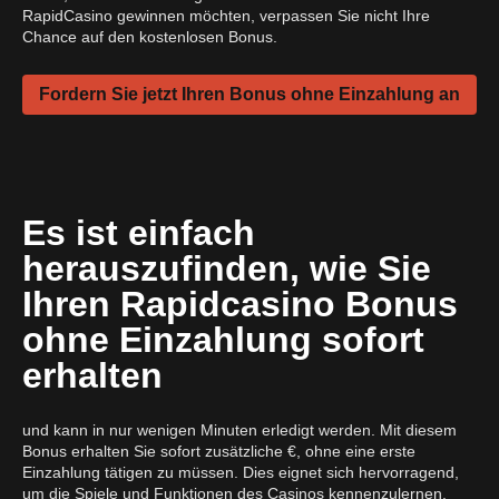
RapidCasino gewinnen möchten, verpassen Sie nicht Ihre
Chance auf den kostenlosen Bonus.
Fordern Sie jetzt Ihren Bonus ohne Einzahlung an
Es ist einfach
herauszufinden, wie Sie
Ihren Rapidcasino Bonus
ohne Einzahlung sofort
erhalten
und kann in nur wenigen Minuten erledigt werden. Mit diesem
Bonus erhalten Sie sofort zusätzliche €, ohne eine erste
Einzahlung tätigen zu müssen. Dies eignet sich hervorragend,
um die Spiele und Funktionen des Casinos kennenzulernen.