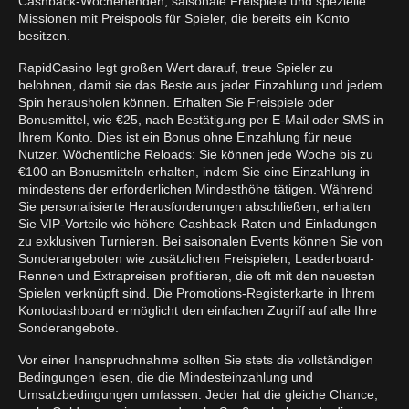
Cashback-Wochenenden, saisonale Freispiele und spezielle
Missionen mit Preispools für Spieler, die bereits ein Konto
besitzen.
RapidCasino legt großen Wert darauf, treue Spieler zu
belohnen, damit sie das Beste aus jeder Einzahlung und jedem
Spin herausholen können. Erhalten Sie Freispiele oder
Bonusmittel, wie €25, nach Bestätigung per E-Mail oder SMS in
Ihrem Konto. Dies ist ein Bonus ohne Einzahlung für neue
Nutzer. Wöchentliche Reloads: Sie können jede Woche bis zu
€100 an Bonusmitteln erhalten, indem Sie eine Einzahlung in
mindestens der erforderlichen Mindesthöhe tätigen. Während
Sie personalisierte Herausforderungen abschließen, erhalten
Sie VIP-Vorteile wie höhere Cashback-Raten und Einladungen
zu exklusiven Turnieren. Bei saisonalen Events können Sie von
Sonderangeboten wie zusätzlichen Freispielen, Leaderboard-
Rennen und Extrapreisen profitieren, die oft mit den neuesten
Spielen verknüpft sind. Die Promotions-Registerkarte in Ihrem
Kontodashboard ermöglicht den einfachen Zugriff auf alle Ihre
Sonderangebote.
Vor einer Inanspruchnahme sollten Sie stets die vollständigen
Bedingungen lesen, die die Mindesteinzahlung und
Umsatzbedingungen umfassen. Jeder hat die gleiche Chance,