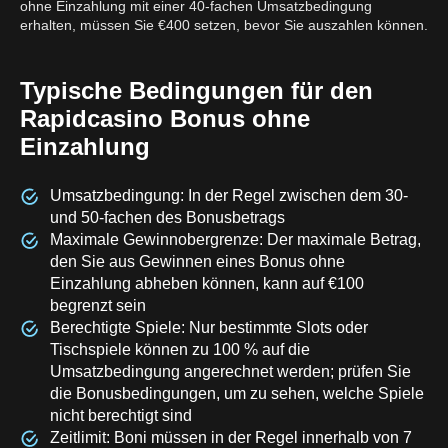
ohne Einzahlung mit einer 40-fachen Umsatzbedingung
erhalten, müssen Sie €400 setzen, bevor Sie auszahlen können.
Typische Bedingungen für den
Rapidcasino Bonus ohne
Einzahlung
Umsatzbedingung: In der Regel zwischen dem 30-
und 50-fachen des Bonusbetrags
Maximale Gewinnobergrenze: Der maximale Betrag,
den Sie aus Gewinnen eines Bonus ohne
Einzahlung abheben können, kann auf €100
begrenzt sein
Berechtigte Spiele: Nur bestimmte Slots oder
Tischspiele können zu 100 % auf die
Umsatzbedingung angerechnet werden; prüfen Sie
die Bonusbedingungen, um zu sehen, welche Spiele
nicht berechtigt sind
Zeitlimit: Boni müssen in der Regel innerhalb von 7