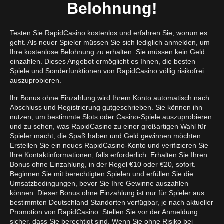
Belohnung!
Testen Sie RapidCasino kostenlos und erfahren Sie, worum es
geht. Als neuer Spieler müssen Sie sich lediglich anmelden, um
Ihre kostenlose Belohnung zu erhalten. Sie müssen kein Geld
einzahlen. Dieses Angebot ermöglicht es Ihnen, die besten
Spiele und Sonderfunktionen von RapidCasino völlig risikofrei
auszuprobieren.
Ihr Bonus ohne Einzahlung wird Ihrem Konto automatisch nach
Abschluss und Registrierung gutgeschrieben. Sie können ihn
nutzen, um bestimmte Slots oder Casino-Spiele auszuprobieren
und zu sehen, was RapidCasino zu einer großartigen Wahl für
Spieler macht, die Spaß haben und Geld gewinnen möchten.
Erstellen Sie ein neues RapidCasino-Konto und verifizieren Sie
Ihre Kontaktinformationen, falls erforderlich. Erhalten Sie Ihren
Bonus ohne Einzahlung, in der Regel €10 oder €20, sofort.
Beginnen Sie mit berechtigten Spielen und erfüllen Sie die
Umsatzbedingungen, bevor Sie Ihre Gewinne auszahlen
können. Dieser Bonus ohne Einzahlung ist nur für Spieler aus
bestimmten Deutschland Standorten verfügbar, je nach aktueller
Promotion von RapidCasino. Stellen Sie vor der Anmeldung
sicher, dass Sie berechtigt sind. Wenn Sie ohne Risiko bei