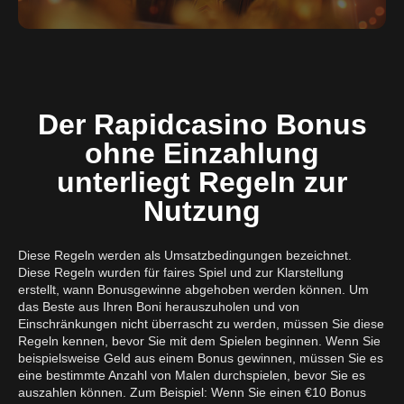
Der Rapidcasino Bonus
ohne Einzahlung
unterliegt Regeln zur
Nutzung
Diese Regeln werden als Umsatzbedingungen bezeichnet.
Diese Regeln wurden für faires Spiel und zur Klarstellung
erstellt, wann Bonusgewinne abgehoben werden können. Um
das Beste aus Ihren Boni herauszuholen und von
Einschränkungen nicht überrascht zu werden, müssen Sie diese
Regeln kennen, bevor Sie mit dem Spielen beginnen. Wenn Sie
beispielsweise Geld aus einem Bonus gewinnen, müssen Sie es
eine bestimmte Anzahl von Malen durchspielen, bevor Sie es
auszahlen können. Zum Beispiel: Wenn Sie einen €10 Bonus