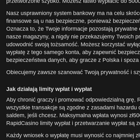
przetworzone szybko. Możesz łatwo wypłacić do 5000 
Nasz usprawniony system bankowy ma na celu skrócen
finansowe są u nas bezpieczne, ponieważ bezpieczeń
Oznacza to, że Twoje informacje pozostają prywatne
nasze magazyny, a nigdy nie przekazujemy Twoich pr
udowodnić swoją tożsamość. Możesz korzystać wyłączn
wypłatę z tego samego konta, aby zapewnić bezpiecze
bezpieczeństwa danych, aby gracze z Polska i spoza 
Obiecujemy zawsze szanować Twoją prywatność i sz
Jak działają limity wpłat i wypłat
Aby chronić graczy i promować odpowiedzialną grę, Ra
wszystkie transakcje są zgodne z zasadami hazardu o
saldem, jeśli chcesz. Maksymalna wpłata wynosi zł50
RapidCasino limity wypłat i przetwarzanie wypłat są 
Każdy wniosek o wypłatę musi wynosić co najmniej zł2