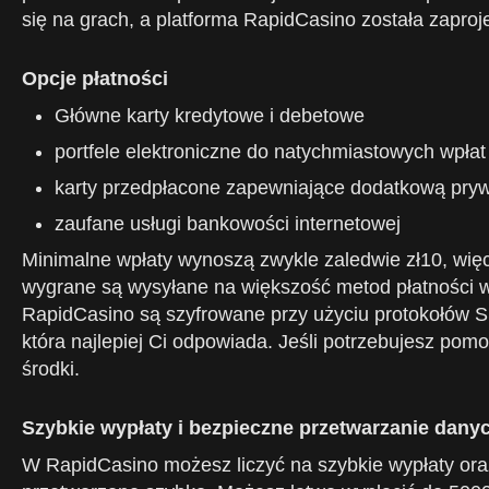
się na grach, a platforma RapidCasino została zaproj
Opcje płatności
Główne karty kredytowe i debetowe
portfele elektroniczne do natychmiastowych wpłat 
karty przedpłacone zapewniające dodatkową pry
zaufane usługi bankowości internetowej
Minimalne wpłaty wynoszą zwykle zaledwie zł10, więc
wygrane są wysyłane na większość metod płatności w 
RapidCasino są szyfrowane przy użyciu protokołów S
która najlepiej Ci odpowiada. Jeśli potrzebujesz pom
środki.
Szybkie wypłaty i bezpieczne przetwarzanie dany
W RapidCasino możesz liczyć na szybkie wypłaty or