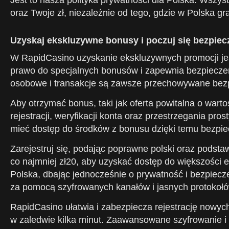
Jest to nasza polityka prywatności dla Polska. Wszy
oraz Twoje zł, niezależnie od tego, gdzie w Polska g
Uzyskaj ekskluzywne bonusy i poczuj się bezpiec
W RapidCasino uzyskanie ekskluzywnych promocji jest
prawo do specjalnych bonusów i zapewnia bezpiecze
osobowe i transakcje są zawsze przechowywane bezp
Aby otrzymać bonus, taki jak oferta powitalna o war
rejestracji, weryfikacji konta oraz przestrzegania pr
mieć dostęp do środków z bonusu dzięki temu bezpi
Zarejestruj się, podając poprawne polski oraz podst
co najmniej zł20, aby uzyskać dostęp do większości
Polska, dbając jednocześnie o prywatność i bezpiecz
za pomocą szyfrowanych kanałów i jasnych protokołó
RapidCasino ułatwia i zabezpiecza rejestrację nowyc
w zaledwie kilka minut. Zaawansowane szyfrowanie i 