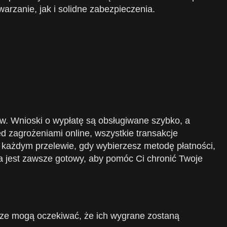
arzanie, jak i solidne zabezpieczenia.
w. Wnioski o wypłatę są obsługiwane szybko, a
d zagrożeniami online, wszystkie transakcje
każdym przelewie, gdy wybierzesz metodę płatności,
ia jest zawsze gotowy, aby pomóc Ci chronić Twoje
cze mogą oczekiwać, że ich wygrane zostaną