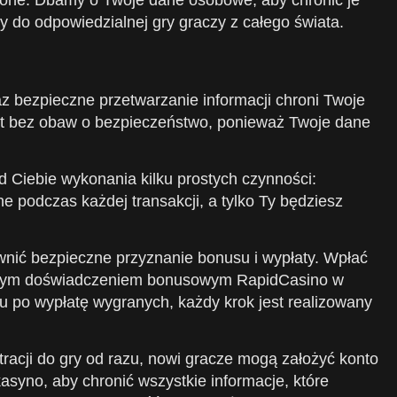
nione. Dbamy o Twoje dane osobowe, aby chronić je
y do odpowiedzialnej gry graczy z całego świata.
z bezpieczne przetwarzanie informacji chroni Twoje
rt bez obaw o bezpieczeństwo, ponieważ Twoje dane
d Ciebie wykonania kilku prostych czynności:
ne podczas każdej transakcji, a tylko Ty będziesz
wnić bezpieczne przyznanie bonusu i wypłaty. Wpłać
 pełnym doświadczeniem bonusowym RapidCasino w
u po wypłatę wygranych, każdy krok jest realizowany
racji do gry od razu, nowi gracze mogą założyć konto
syno, aby chronić wszystkie informacje, które