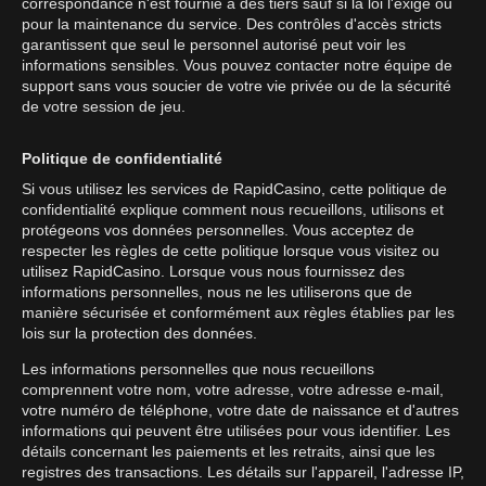
correspondance n'est fournie à des tiers sauf si la loi l'exige ou
pour la maintenance du service. Des contrôles d'accès stricts
garantissent que seul le personnel autorisé peut voir les
informations sensibles. Vous pouvez contacter notre équipe de
support sans vous soucier de votre vie privée ou de la sécurité
de votre session de jeu.
Politique de confidentialité
Si vous utilisez les services de RapidCasino, cette politique de
confidentialité explique comment nous recueillons, utilisons et
protégeons vos données personnelles. Vous acceptez de
respecter les règles de cette politique lorsque vous visitez ou
utilisez RapidCasino. Lorsque vous nous fournissez des
informations personnelles, nous ne les utiliserons que de
manière sécurisée et conformément aux règles établies par les
lois sur la protection des données.
Les informations personnelles que nous recueillons
comprennent votre nom, votre adresse, votre adresse e-mail,
votre numéro de téléphone, votre date de naissance et d'autres
informations qui peuvent être utilisées pour vous identifier. Les
détails concernant les paiements et les retraits, ainsi que les
registres des transactions. Les détails sur l'appareil, l'adresse IP,