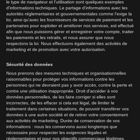
le type de navigateur et l'utilisation sont quelques exemples
d'informations techniques. Le partage d'informations avec les
autorités réglementaires et gouvernementales comme l'exige la
loi, ainsi qu'avec les fournisseurs de services de paiement et les
partenaires pour exploiter et améliorer nos services, est effectué
afin que nous puissions gérer et enregistrer votre compte, traiter
les paiements et les retraits, et nous assurer que nous
respectons la loi. Nous effectuons également des activités de
marketing et de promotion avec votre autorisation.
Sécurité des données
Nous prenons des mesures techniques et organisationnelles
raisonnables pour protéger vos informations contre les
personnes qui ne devraient pas y avoir accès, contre la perte et
contre une utilisation inappropriée. Droit d'accéder à vos
données personnelles, de les faire corriger si elles sont
incorrectes, de les effacer si cela est légal, de limiter le
traitement dans certaines situations, de pouvoir transférer vos
données à une autre société et de retirer votre consentement
aux activités de marketing. Durée de conservation de vos
informations : nous les conservons aussi longtemps que
nécessaire pour respecter les exigences légales et
réglementaires et pour nos objectifs commerciaux légitimes.