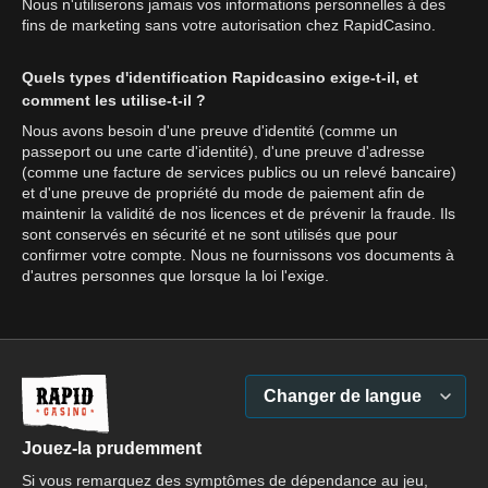
Nous n'utiliserons jamais vos informations personnelles à des
fins de marketing sans votre autorisation chez RapidCasino.
Quels types d'identification Rapidcasino exige-t-il, et
comment les utilise-t-il ?
Nous avons besoin d'une preuve d'identité (comme un
passeport ou une carte d'identité), d'une preuve d'adresse
(comme une facture de services publics ou un relevé bancaire)
et d'une preuve de propriété du mode de paiement afin de
maintenir la validité de nos licences et de prévenir la fraude. Ils
sont conservés en sécurité et ne sont utilisés que pour
confirmer votre compte. Nous ne fournissons vos documents à
d'autres personnes que lorsque la loi l'exige.
Changer de langue
Jouez-la prudemment
Si vous remarquez des symptômes de dépendance au jeu,