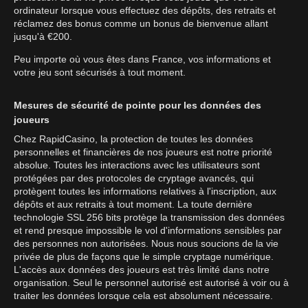
ordinateur lorsque vous effectuez des dépôts, des retraits et
réclamez des bonus comme un bonus de bienvenue allant
jusqu'à €200.
Peu importe où vous êtes dans France, vos informations et
votre jeu sont sécurisés à tout moment.
Mesures de sécurité de pointe pour les données des
joueurs
Chez RapidCasino, la protection de toutes les données
personnelles et financières de nos joueurs est notre priorité
absolue. Toutes les interactions avec les utilisateurs sont
protégées par des protocoles de cryptage avancés, qui
protègent toutes les informations relatives à l'inscription, aux
dépôts et aux retraits à tout moment. La toute dernière
technologie SSL 256 bits protège la transmission des données
et rend presque impossible le vol d'informations sensibles par
des personnes non autorisées. Nous nous soucions de la vie
privée de plus de façons que le simple cryptage numérique.
L'accès aux données des joueurs est très limité dans notre
organisation. Seul le personnel autorisé est autorisé à voir ou à
traiter les données lorsque cela est absolument nécessaire.