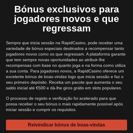
Bónus exclusivos para
jogadores novos e que
regressam
Sempre que inicia sessão na RapidCasino, pode receber uma
variedade de bónus especiais destinados a recompensar tanto
jogadores novos como os que regressam. A plataforma garante
que tem sempre novas oportunidades ao atribuir-lhe
recompensas com base no quanto joga e na forma como utiliza
a sua conta. Para jogadores novos, a RapidCasino oferece um
excelente bónus de boas-vindas logo que inicia sessão e faz o
seu primeiro depósito. Receba um pacote que aumenta o seu
saldo inicial até €500 e dá-lhe giros grátis em slots populares.
O processo de registo e verificação foi acelerado para que
possa receber o seu bónus o mais rapidamente possível após
iniciar sessão e cumprir os requisitos.
Reivindicar bónus de boas-vindas