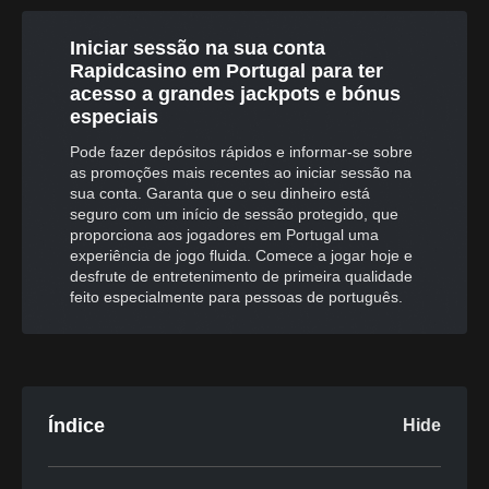
Iniciar sessão na sua conta
Rapidcasino em Portugal para ter
acesso a grandes jackpots e bónus
especiais
Pode fazer depósitos rápidos e informar-se sobre
as promoções mais recentes ao iniciar sessão na
sua conta. Garanta que o seu dinheiro está
seguro com um início de sessão protegido, que
proporciona aos jogadores em Portugal uma
experiência de jogo fluida. Comece a jogar hoje e
desfrute de entretenimento de primeira qualidade
feito especialmente para pessoas de português.
Índice
Hide