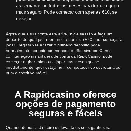
as semanas ou todos os meses para tornar o jogo
mais seguro. Pode começar com apenas €10, se
desejar
Agora que a sua conta está ativa, inicie sessão e faça um
depósito de qualquer montante a partir de €20 para começar a
jogar. Registar-se e fazer o primeiro depósito pode
normalmente ser feito em menos de três minutos. Com a
configuração instantânea de conta da RapidCasino, pode
começar a girar rolos ou a jogar nas mesas quase
imediatamente, quer esteja num computador de secretária ou
num dispositivo móvel.
A Rapidcasino oferece
opções de pagamento
seguras e fáceis
Quando deposita dinheiro ou levanta os seus ganhos na