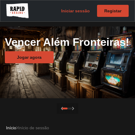
Iniciar sessão
Registar
Vencer Além Fronteiras!
Jogar agora
Início
Início de sessão