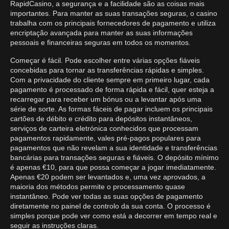
RapidCasino, a segurança e a facilidade são as coisas mais
importantes. Para manter as suas transações seguras, o casino
trabalha com os principais fornecedores de pagamento e utiliza
encriptação avançada para manter as suas informações
pessoais e financeiras seguras em todos os momentos.
Começar é fácil. Pode escolher entre várias opções fiáveis
concebidas para tornar as transferências rápidas e simples.
Com a privacidade do cliente sempre em primeiro lugar, cada
pagamento é processado de forma rápida e fácil, quer esteja a
recarregar para receber um bónus ou a levantar após uma
série de sorte. As formas fáceis de pagar incluem os principais
cartões de débito e crédito para depósitos instantâneos,
serviços de carteira eletrónica conhecidos que processam
pagamentos rapidamente, vales pré-pagos populares para
pagamentos que não revelam a sua identidade e transferências
bancárias para transações seguras e fiáveis. O depósito mínimo
é apenas €10, para que possa começar a jogar imediatamente.
Apenas €20 podem ser levantados e, uma vez aprovados, a
maioria dos métodos permite o processamento quase
instantâneo. Pode ver todas as suas opções de pagamento
diretamente no painel de controlo da sua conta. O processo é
simples porque pode ver como está a decorrer em tempo real e
seguir as instruções claras.