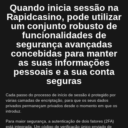
Quando inicia sessão na
Rapidcasino, pode utilizar
um conjunto robusto de
funcionalidades de
segurança avançadas
concebidas para manter
as suas informações
pessoais e a sua conta
seguras
Cada passo do processo de início de sessão é protegido por
várias camadas de encriptação, para que os seus dados
privados permaneçam privados desde o momento em que os
introduz.
Para maior segurança, a autenticação de dois fatores (2FA)
está integrada. Um código de verificação único enviado de