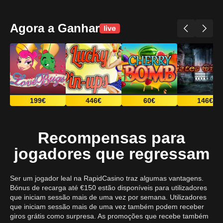
Agora a Ganhar
199€
446€
60€
146€
Recompensas para
jogadores que regressam
Ser um jogador leal na RapidCasino traz algumas vantagens.
Bónus de recarga até €150 estão disponíveis para utilizadores
que iniciam sessão mais de uma vez por semana. Utilizadores
que iniciam sessão mais de uma vez também podem receber
giros grátis como surpresa. As promoções que recebe também