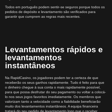
Todos em português podem sentir-se seguros porque todos os
pedidos de depósito e levantamento são verificados para
garantir que cumprem as regras mais recentes.
Levantamentos rápidos e
levantamentos
instantâneos
Na RapidCasino, os jogadores podem ter a certeza de que
receberão os seus ganhos rapidamente. Tudo é feito para que
o dinheiro chegue à sua conta o mais rapidamente possível,
para que possa desfrutar do seu pagamento ou voltar a colocá-
lo nos seus jogos favoritos imediatamente. Os membros que
valorizam tanto a velocidade como a fiabilidade beneficiarão
muito dos levantamentos instantâneos. A equipa financeira
tratará do seu pedido de levantamento logo que o receber.