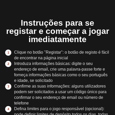
Instruções para se
registar e começar a jogar
imediatamente
Clique no botão "Registar": o botão de registo é fácil
de encontrar na página inicial
Introduza informações básicas: digite o seu
endereço de email, crie uma palavra-passe forte e
forneça informações básicas como o seu português
e idade, se solicitado
Confirme as suas informações: alguns utilizadores
podem ser solicitados a usar um código único para
confirmar o seu endereço de email ou número de
telefone
Defina limites para o jogo responsável (opcional):
pode definir limites de depósito todos os dias, todas