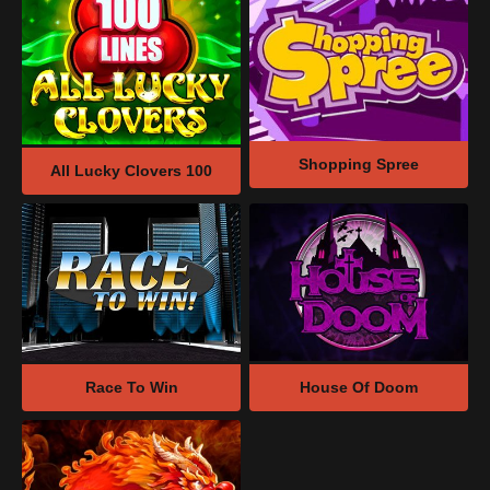
Shopping Spree
All Lucky Clovers 100
Race To Win
House Of Doom