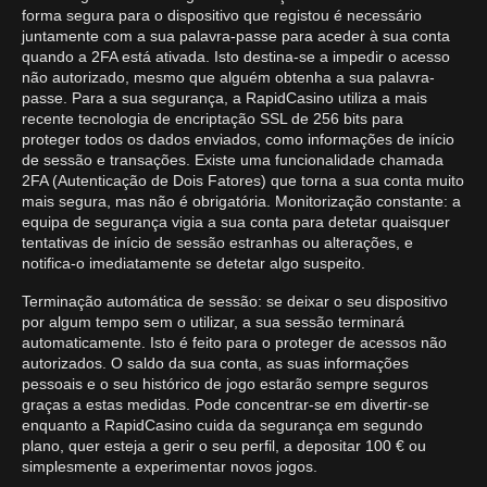
forma segura para o dispositivo que registou é necessário
juntamente com a sua palavra-passe para aceder à sua conta
quando a 2FA está ativada. Isto destina-se a impedir o acesso
não autorizado, mesmo que alguém obtenha a sua palavra-
passe. Para a sua segurança, a RapidCasino utiliza a mais
recente tecnologia de encriptação SSL de 256 bits para
proteger todos os dados enviados, como informações de início
de sessão e transações. Existe uma funcionalidade chamada
2FA (Autenticação de Dois Fatores) que torna a sua conta muito
mais segura, mas não é obrigatória. Monitorização constante: a
equipa de segurança vigia a sua conta para detetar quaisquer
tentativas de início de sessão estranhas ou alterações, e
notifica-o imediatamente se detetar algo suspeito.
Terminação automática de sessão: se deixar o seu dispositivo
por algum tempo sem o utilizar, a sua sessão terminará
automaticamente. Isto é feito para o proteger de acessos não
autorizados. O saldo da sua conta, as suas informações
pessoais e o seu histórico de jogo estarão sempre seguros
graças a estas medidas. Pode concentrar-se em divertir-se
enquanto a RapidCasino cuida da segurança em segundo
plano, quer esteja a gerir o seu perfil, a depositar 100 € ou
simplesmente a experimentar novos jogos.