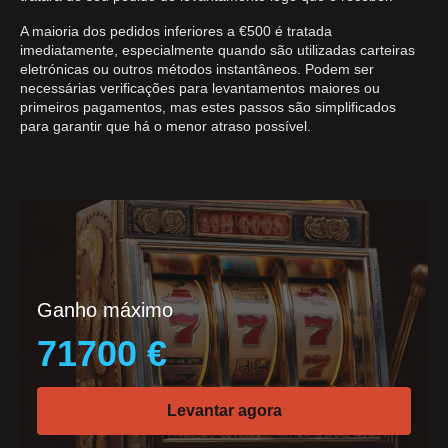
A maioria dos pedidos inferiores a €500 é tratada
imediatamente, especialmente quando são utilizadas carteiras
eletrónicas ou outros métodos instantâneos. Podem ser
necessárias verificações para levantamentos maiores ou
primeiros pagamentos, mas estes passos são simplificados
para garantir que há o menor atraso possível.
Ganho máximo
71700 €
Levantar agora