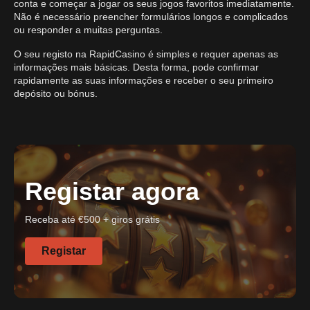
conta e começar a jogar os seus jogos favoritos imediatamente.
Não é necessário preencher formulários longos e complicados
ou responder a muitas perguntas.
O seu registo na RapidCasino é simples e requer apenas as
informações mais básicas. Desta forma, pode confirmar
rapidamente as suas informações e receber o seu primeiro
depósito ou bónus.
Registar agora
Receba até €500 + giros grátis
Registar