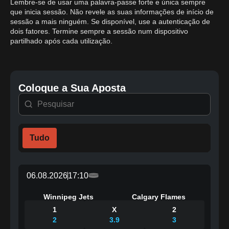
Lembre-se de usar uma palavra-passe forte e única sempre
que inicia sessão. Não revele as suas informações de início de
sessão a mais ninguém. Se disponível, use a autenticação de
dois fatores. Termine sempre a sessão num dispositivo
partilhado após cada utilização.
Coloque a Sua Aposta
Tudo
06.08.2026
17:10
Winnipeg Jets
Calgary Flames
1
X
2
2
3.9
3