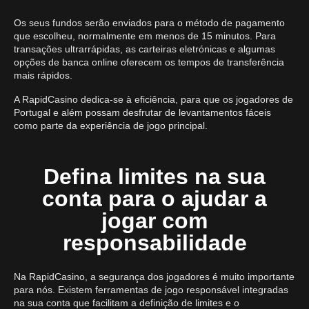
Os seus fundos serão enviados para o método de pagamento
que escolheu, normalmente em menos de 15 minutos. Para
transações ultrarrápidas, as carteiras eletrónicas e algumas
opções de banca online oferecem os tempos de transferência
mais rápidos.
A RapidCasino dedica-se à eficiência, para que os jogadores de
Portugal e além possam desfrutar de levantamentos fáceis
como parte da experiência de jogo principal.
Defina limites na sua
conta para o ajudar a
jogar com
responsabilidade
Na RapidCasino, a segurança dos jogadores é muito importante
para nós. Existem ferramentas de jogo responsável integradas
na sua conta que facilitam a definição de limites e o