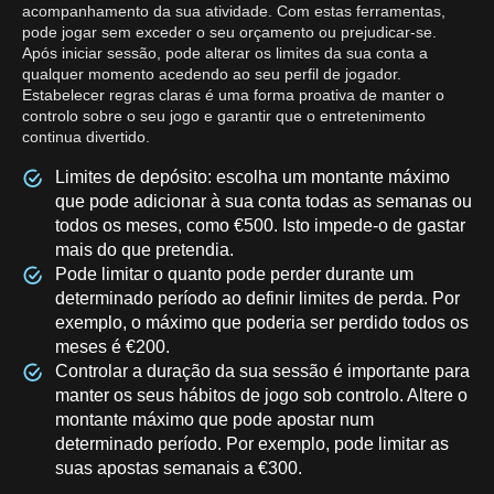
acompanhamento da sua atividade. Com estas ferramentas,
pode jogar sem exceder o seu orçamento ou prejudicar-se.
Após iniciar sessão, pode alterar os limites da sua conta a
qualquer momento acedendo ao seu perfil de jogador.
Estabelecer regras claras é uma forma proativa de manter o
controlo sobre o seu jogo e garantir que o entretenimento
continua divertido.
Limites de depósito: escolha um montante máximo
que pode adicionar à sua conta todas as semanas ou
todos os meses, como €500. Isto impede-o de gastar
mais do que pretendia.
Pode limitar o quanto pode perder durante um
determinado período ao definir limites de perda. Por
exemplo, o máximo que poderia ser perdido todos os
meses é €200.
Controlar a duração da sua sessão é importante para
manter os seus hábitos de jogo sob controlo. Altere o
montante máximo que pode apostar num
determinado período. Por exemplo, pode limitar as
suas apostas semanais a €300.