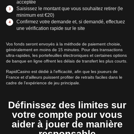
acceptée
Saisissez le montant que vous souhaitez retirer (le
minimum est €20)
Confirmez votre demande et, si demandé, effectuez
une vérification rapide sur le site
Vos fonds seront envoyés à la méthode de paiement choisie,
généralement en moins de 15 minutes. Pour des transactions
ultra-rapides, les portefeuilles électroniques et certaines options
de banque en ligne offrent les délais de transfert les plus courts.
RapidCasino est dédié à l'efficacité, afin que les joueurs de
France et d'ailleurs puissent profiter de retraits faciles dans le
cadre de l'expérience de jeu principale.
Définissez des limites sur
votre compte pour vous
aider à jouer de manière
responsable