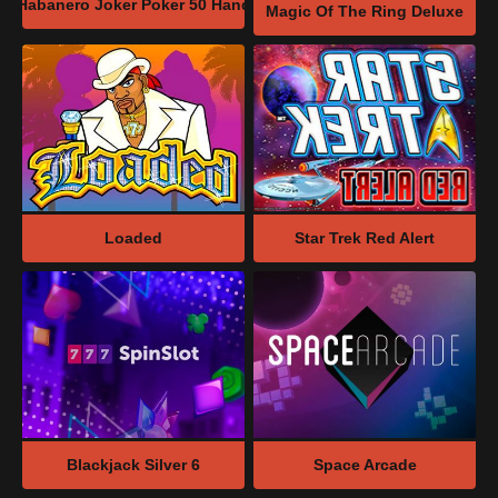
Habanero Joker Poker 50 Hand
Magic Of The Ring Deluxe
Loaded
10x Deuce Wild
Blackjack Silver 6
Space Arcade