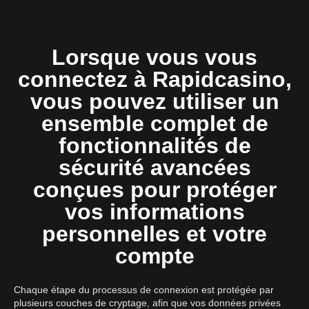
Lorsque vous vous
connectez à Rapidcasino,
vous pouvez utiliser un
ensemble complet de
fonctionnalités de
sécurité avancées
conçues pour protéger
vos informations
personnelles et votre
compte
Chaque étape du processus de connexion est protégée par
plusieurs couches de cryptage, afin que vos données privées