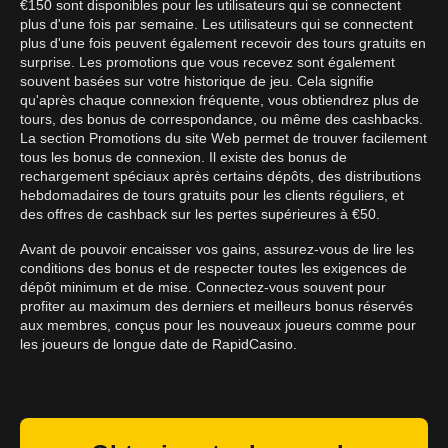
€150 sont disponibles pour les utilisateurs qui se connectent
plus d'une fois par semaine. Les utilisateurs qui se connectent
plus d'une fois peuvent également recevoir des tours gratuits en
surprise. Les promotions que vous recevez sont également
souvent basées sur votre historique de jeu. Cela signifie
qu'après chaque connexion fréquente, vous obtiendrez plus de
tours, des bonus de correspondance, ou même des cashbacks.
La section Promotions du site Web permet de trouver facilement
tous les bonus de connexion. Il existe des bonus de
rechargement spéciaux après certains dépôts, des distributions
hebdomadaires de tours gratuits pour les clients réguliers, et
des offres de cashback sur les pertes supérieures à €50.
Avant de pouvoir encaisser vos gains, assurez-vous de lire les
conditions des bonus et de respecter toutes les exigences de
dépôt minimum et de mise. Connectez-vous souvent pour
profiter au maximum des derniers et meilleurs bonus réservés
aux membres, conçus pour les nouveaux joueurs comme pour
les joueurs de longue date de RapidCasino.