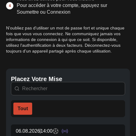
Pour accéder à votre compte, appuyez sur
Soumettre ou Connexion
N'oubliez pas d'utiliser un mot de passe fort et unique chaque
fois que vous vous connectez. Ne communiquez jamais vos
informations de connexion à qui que ce soit. Si disponible,
utilisez l'authentification à deux facteurs. Déconnectez-vous
toujours d'un appareil partagé après chaque utilisation.
Placez Votre Mise
Tout
06.08.2026
14:00