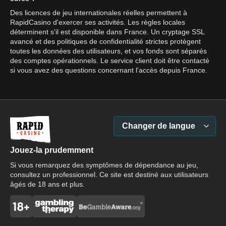
Des licences de jeu internationales réelles permettent à
RapidCasino d'exercer ses activités. Les règles locales
déterminent s'il est disponible dans France. Un cryptage SSL
avancé et des politiques de confidentialité strictes protègent
toutes les données des utilisateurs, et vos fonds sont séparés
des comptes opérationnels. Le service client doit être contacté
si vous avez des questions concernant l'accès depuis France.
Changer de langue
Jouez-la prudemment
Si vous remarquez des symptômes de dépendance au jeu,
consultez un professionnel. Ce site est destiné aux utilisateurs
âgés de 18 ans et plus.