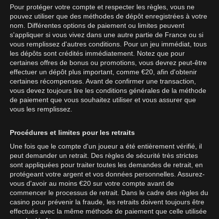
Pour protéger votre compte et respecter les règles, vous ne
pouvez utiliser que des méthodes de dépôt enregistrées à votre
nom. Différentes options de paiement ou limites peuvent
s'appliquer si vous vivez dans une autre partie de France ou si
vous remplissez d'autres conditions. Pour un jeu immédiat, tous
les dépôts sont crédités immédiatement. Notez que pour
certaines offres de bonus ou promotions, vous devrez peut-être
effectuer un dépôt plus important, comme €20, afin d'obtenir
certaines récompenses. Avant de confirmer une transaction,
vous devez toujours lire les conditions générales de la méthode
de paiement que vous souhaitez utiliser et vous assurer que
vous les remplissez.
Procédures et limites pour les retraits
Une fois que le compte d'un joueur a été entièrement vérifié, il
peut demander un retrait. Des règles de sécurité très strictes
sont appliquées pour traiter toutes les demandes de retrait, en
protégeant votre argent et vos données personnelles. Assurez-
vous d'avoir au moins €20 sur votre compte avant de
commencer le processus de retrait. Dans le cadre des règles du
casino pour prévenir la fraude, les retraits doivent toujours être
effectués avec la même méthode de paiement que celle utilisée