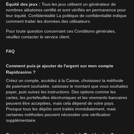
Équité des jeux :
Tous les jeux utilisent un générateur de
nombres aléatoires certifié et sont vérifiés en permanence pour
leur équité. Confidentialité La politique de confidentialité indique
comment traiter les données des utilisateurs.
Pour toute question concernant ces Conditions générales,
veuillez contacter le service client.
FAQ
Comment puis-je ajouter de l'argent sur mon compte
Rapidcasino ?
Créez un compte, accédez à la Caisse, choisissez la méthode
de paiement souhaitée, saisissez le montant que vous souhaitez
payer, puis suivez les instructions. Des options comme les
cartes, les portefeuilles électroniques et les virements bancaires
peuvent être acceptées, mais cela dépend de votre pays.
Presque tous les dépôts sont traités immédiatement, mais
certaines méthodes peuvent nécessiter une vérification
supplémentaire.