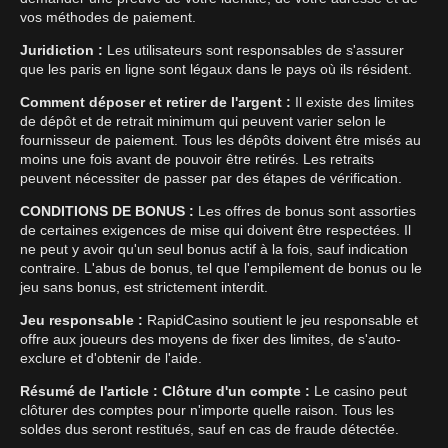
vos méthodes de paiement.
Juridiction :
Les utilisateurs sont responsables de s'assurer
que les paris en ligne sont légaux dans le pays où ils résident.
Comment déposer et retirer de l'argent :
Il existe des limites
de dépôt et de retrait minimum qui peuvent varier selon le
fournisseur de paiement. Tous les dépôts doivent être misés au
moins une fois avant de pouvoir être retirés. Les retraits
peuvent nécessiter de passer par des étapes de vérification.
CONDITIONS DE BONUS :
Les offres de bonus sont assorties
de certaines exigences de mise qui doivent être respectées. Il
ne peut y avoir qu'un seul bonus actif à la fois, sauf indication
contraire. L'abus de bonus, tel que l'empilement de bonus ou le
jeu sans bonus, est strictement interdit.
Jeu responsable :
RapidCasino soutient le jeu responsable et
offre aux joueurs des moyens de fixer des limites, de s'auto-
exclure et d'obtenir de l'aide.
Résumé de l'article : Clôture d'un compte :
Le casino peut
clôturer des comptes pour n'importe quelle raison. Tous les
soldes dus seront restitués, sauf en cas de fraude détectée.