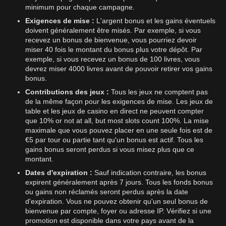
minimum pour chaque campagne.
Exigences de mise :
L'argent bonus et les gains éventuels
doivent généralement être misés. Par exemple, si vous
recevez un bonus de bienvenue, vous pourriez devoir
miser 40 fois le montant du bonus plus votre dépôt. Par
exemple, si vous recevez un bonus de 100 livres, vous
devrez miser 4000 livres avant de pouvoir retirer vos gains
bonus.
Contributions des jeux :
Tous les jeux ne comptent pas
de la même façon pour les exigences de mise. Les jeux de
table et les jeux de casino en direct ne peuvent compter
que 10% or not at all, but most slots count 100%. La mise
maximale que vous pouvez placer en une seule fois est de
€5 par tour ou partie tant qu'un bonus est actif. Tous les
gains bonus seront perdus si vous misez plus que ce
montant.
Dates d'expiration :
Sauf indication contraire, les bonus
expirent généralement après 7 jours. Tous les fonds bonus
ou gains non réclamés seront perdus après la date
d'expiration. Vous ne pouvez obtenir qu'un seul bonus de
bienvenue par compte, foyer ou adresse IP. Vérifiez si une
promotion est disponible dans votre pays avant de la