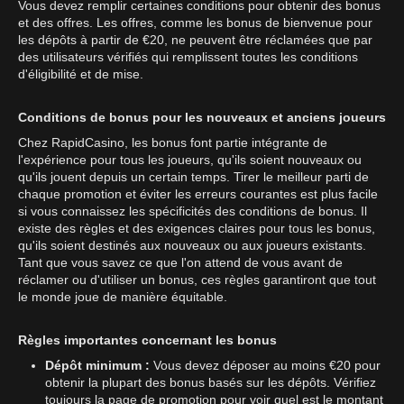
Vous devez remplir certaines conditions pour obtenir des bonus
et des offres. Les offres, comme les bonus de bienvenue pour
les dépôts à partir de €20, ne peuvent être réclamées que par
des utilisateurs vérifiés qui remplissent toutes les conditions
d'éligibilité et de mise.
Conditions de bonus pour les nouveaux et anciens joueurs
Chez RapidCasino, les bonus font partie intégrante de
l'expérience pour tous les joueurs, qu'ils soient nouveaux ou
qu'ils jouent depuis un certain temps. Tirer le meilleur parti de
chaque promotion et éviter les erreurs courantes est plus facile
si vous connaissez les spécificités des conditions de bonus. Il
existe des règles et des exigences claires pour tous les bonus,
qu'ils soient destinés aux nouveaux ou aux joueurs existants.
Tant que vous savez ce que l'on attend de vous avant de
réclamer ou d'utiliser un bonus, ces règles garantiront que tout
le monde joue de manière équitable.
Règles importantes concernant les bonus
Dépôt minimum :
Vous devez déposer au moins €20 pour
obtenir la plupart des bonus basés sur les dépôts. Vérifiez
toujours la page de promotion pour voir quel est le montant