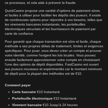
ce processus, et cela aide à prévenir la fraude.
QuickCasino propose une variété d'options de paiement sûres
et faciles à utiliser pour faciliter les dépôts des joueurs. Il existe
de nombreuses options pour répondre à vos besoins, telles que
les virements bancaires instantanés, les portefeuilles
électroniques sécurisés et les fournisseurs de paiement par
carte de confiance.
Pour garantir que chaque transaction est sûre et facile, chaque
méthode a ses propres délais de traitement, limites et exigences
spécifiques. Pour jouer, vous devez créer un compte et prouver
votre identité, comme l'exigent les lois locales. Vous pouvez
ensuite facilement approvisionner votre compte en choisissant
l'une des options de dépôt disponibles. FastCasino est ouvert
aux joueurs nouveaux et expérimentés car le montant minimum
de dépôt pour la plupart des méthodes est de €10.
Comment payer
Carte bancaire
€10 Instantané
Portefeuille électronique
€10 Instantané
Virement bancaire
€10 Jusqu'à 24 heures