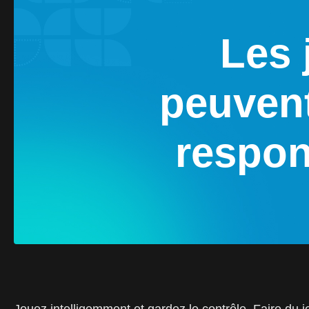
Les 
peuvent
respon