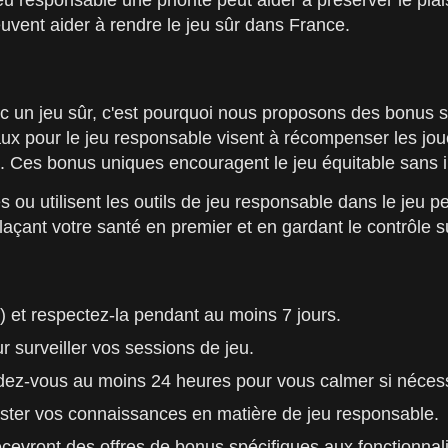
eu responsable une priorité peut aider à préserver le plai
euvent aider à rendre le jeu sûr dans France.
ec un jeu sûr, c'est pourquoi nous proposons des bonus
x pour le jeu responsable visent à récompenser les joueur
 Ces bonus uniques encouragent le jeu équitable sans in
s ou utilisent les outils de jeu responsable dans le jeu 
çant votre santé en premier et en gardant le contrôle s
 et respectez-la pendant au moins 7 jours.
ur surveiller vos sessions de jeu.
dez-vous au moins 24 heures pour vous calmer si nécess
 tester vos connaissances en matière de jeu responsable.
cevront des offres de bonus spécifiques aux fonctionnalit