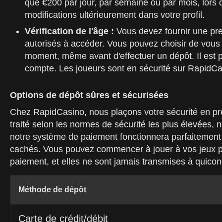
que €200 par jour, par semaine ou par mois, lors 
modifications ultérieurement dans votre profil.
Vérification de l'âge :
Vous devez fournir une pre
autorisés à accéder. Vous pouvez choisir de vous 
moment, même avant d'effectuer un dépôt. Il est pl
compte. Les joueurs sont en sécurité sur RapidCas
Options de dépôt sûres et sécurisées
Chez RapidCasino, nous plaçons votre sécurité en prem
traité selon les normes de sécurité les plus élevées,
notre système de paiement fonctionnera parfaitement
cachés. Vous pouvez commencer à jouer à vos jeux pré
paiement, et elles ne sont jamais transmises à quicon
Méthode de dépôt
Carte de crédit/débit