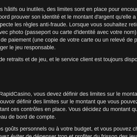
 hâtifs ou inutiles, des limites sont en place pour encour
ord prouver son identité et le montant d'argent qu'elle a
pecte les règles anti-fraude. Lorsque vous souhaitez ret
vec photo (passeport ou carte d'identité avec votre nom)
de paiement (une copie de votre carte ou un relevé de po
ger le jeu responsable.
de retraits et de jeu, et le service client est toujours di
r RapidCasino, vous devez définir des limites sur le mon
ouvoir définir des limites sur le montant que vous pouv
ettant ces contrôles en place. Vous décidez du montant
bleau de bord de compte.
os goûts personnels ou à votre budget, et vous pouvez c
ez éviter de dépenser trop et profiter du frisson des jeu