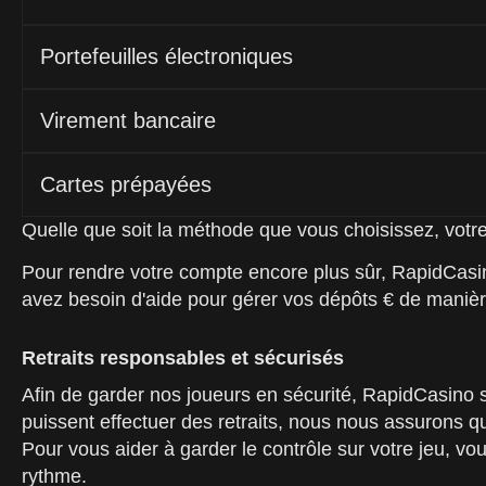
Portefeuilles électroniques
Virement bancaire
Cartes prépayées
Quelle que soit la méthode que vous choisissez, votre 
Pour rendre votre compte encore plus sûr, RapidCasino 
avez besoin d'aide pour gérer vos dépôts € de manière
Retraits responsables et sécurisés
Afin de garder nos joueurs en sécurité, RapidCasino s
puissent effectuer des retraits, nous nous assurons q
Pour vous aider à garder le contrôle sur votre jeu, v
rythme.